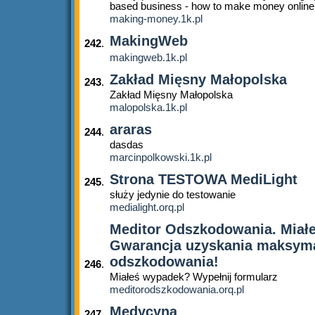
based business - how to make money online
making-money.1k.pl
MakingWeb
242
.
makingweb.1k.pl
Zakład Mięsny Małopolska
243
.
Zakład Mięsny Małopolska
malopolska.1k.pl
araras
244
.
dasdas
marcinpolkowski.1k.pl
Strona TESTOWA MediLight
245
.
służy jedynie do testowanie
medialight.orq.pl
Meditor Odszkodowania. Miał
Gwarancja uzyskania maksym
odszkodowania!
246
.
Miałeś wypadek? Wypełnij formularz
meditorodszkodowania.orq.pl
Medycyna
247
.