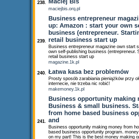
Maciej Bis
238
.
maciejbis.orq.pl
Business entrepreneur magazin
up: Amazon : start your own s
business (entrepreneur. Startin
retail business start up
239
.
Business entrepreneur magazine own start st
own self-publishing business (entrepreneur. St
retail business start up
magazine.1k.pl
Łatwa kasa bez problemów
240
.
Prosty sposób zarabiania pieniążków przy o
internecie, nie trzeba nic robić!
makemoney.1k.pl
Business opportunity making
Business & small business. S
from home based business opp
and
241
.
Business opportunity making money fro
based business opportunity program. money I
on my part! This is the best money making o