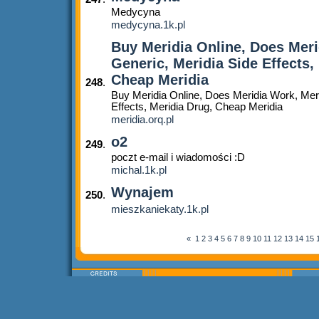
Medycyna
medycyna.1k.pl
Buy Meridia Online, Does Meri
Generic, Meridia Side Effects,
Cheap Meridia
248
.
Buy Meridia Online, Does Meridia Work, Meri
Effects, Meridia Drug, Cheap Meridia
meridia.orq.pl
o2
249
.
poczt e-mail i wiadomości :D
michal.1k.pl
Wynajem
250
.
mieszkaniekaty.1k.pl
«
1
2
3
4
5
6
7
8
9
10
11
12
13
14
15