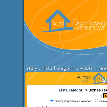
Lista kategorii
> Biznes i 
Szukaj którykolwiek z wyrazów
Szukaj