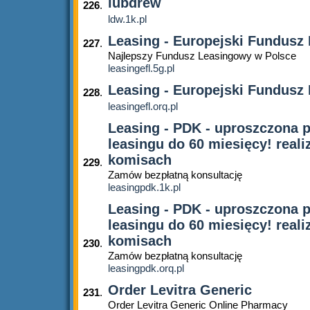
lubdrew
226
.
ldw.1k.pl
Leasing - Europejski Fundusz
227
.
Najlepszy Fundusz Leasingowy w Polsce
leasingefl.5g.pl
Leasing - Europejski Fundusz
228
.
leasingefl.orq.pl
Leasing - PDK - uproszczona p
leasingu do 60 miesięcy! real
komisach
229
.
Zamów bezpłatną konsultację
leasingpdk.1k.pl
Leasing - PDK - uproszczona p
leasingu do 60 miesięcy! real
komisach
230
.
Zamów bezpłatną konsultację
leasingpdk.orq.pl
Order Levitra Generic
231
.
Order Levitra Generic Online Pharmacy