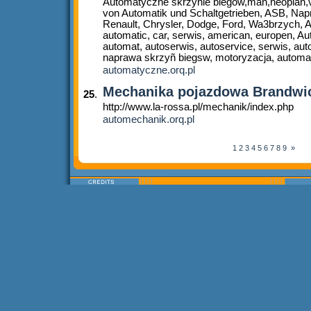
Automatyczne skrzynie biegów,man,neoplan,v
von Automatik und Schaltgetrieben, ASB, N
Renault, Chrysler, Dodge, Ford, Wa3brzych, AS
automatic, car, serwis, american, europen, A
automat, autoserwis, autoservice, serwis, aut
naprawa skrzyñ biegsw, motoryzacja, automa
automatyczne.orq.pl
Mechanika pojazdowa Brandwi
25
.
http://www.la-rossa.pl/mechanik/index.php
automechanik.orq.pl
1
2
3
4
5
6
7
8
9
»