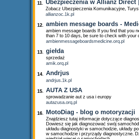
Ubezpieczenia w Allianz Direct |
11
.
Zobacz Ubezpieczenia Komunikacyjne, Turys
allianzoc.1k.pl
ambien message boards - Medi
12
.
ambien message boards If you find that you n
than 7 to 10 days, be sure to check with your 
ambienmessageboardsmedicine.orq.pl
giełda
13
.
sprzedaż
amik.orq.pl
Andrjus
14
.
andrjus.1k.pl
AUTA Z USA
15
.
sprowadzanie aut z usa i europy
autazusa.orq.pl
MotoDiag - blog o motoryzacji
16
.
Znajdziesz tutaj informacje dotyczące diagn
Dowiesz się jak diagnozować swój samochód
układu diagnostyki w samochodzie, układy p
w samochodzie i przyrządy diagnostyczne. Dz
wiedział więcej o samochodach.