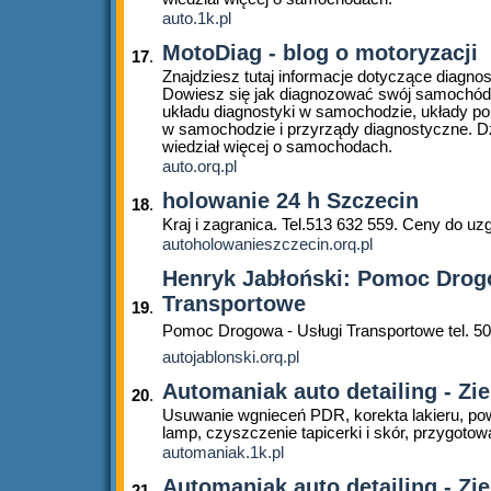
auto.1k.pl
MotoDiag - blog o motoryzacji
17
.
Znajdziesz tutaj informacje dotyczące diagn
Dowiesz się jak diagnozować swój samochód
układu diagnostyki w samochodzie, układy p
w samochodzie i przyrządy diagnostyczne. Dz
wiedział więcej o samochodach.
auto.orq.pl
holowanie 24 h Szczecin
18
.
Kraj i zagranica. Tel.513 632 559. Ceny do uz
autoholowanieszczecin.orq.pl
Henryk Jabłoński: Pomoc Drog
Transportowe
19
.
Pomoc Drogowa - Usługi Transportowe tel. 50
autojablonski.orq.pl
Automaniak auto detailing - Zi
20
.
Usuwanie wgnieceń PDR, korekta lakieru, po
lamp, czyszczenie tapicerki i skór, przygotow
automaniak.1k.pl
Automaniak auto detailing - Zi
21
.