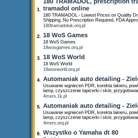
180 TRAMADOL, prescription tr
tramadol online
1
.
180 TRAMADOL - Lowest Prices on Quality Dr
Shipping, No Prescription Required, FDA Appro
180tramadoluk.orq.pl
18 WoS Games
2
.
18 WoS Games
18wosgames.orq.pl
18 WoS World
3
.
18 WoS World
18wosworld.orq.pl
Automaniak auto detailing - Zie
4
.
Usuwanie wgnieceń PDR, korekta lakieru, pow
lamp, czyszczenie tapicerki i skór, przygotowa
4mers.1k.pl
Automaniak auto detailing - Zie
5
.
Usuwanie wgnieceń PDR, korekta lakieru, pow
lamp, czyszczenie tapicerki i skór, przygotowa
4mers.orq.pl
Wszystko o Yamaha dt 80
6
.