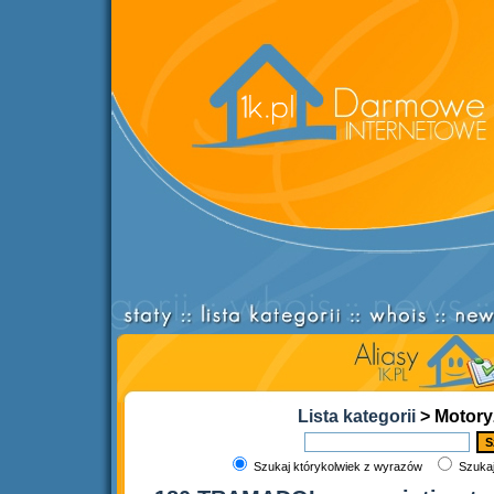
Lista kategorii
> Motory
Szukaj którykolwiek z wyrazów
Szukaj