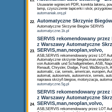
Usuwanie wgnieceń PDR, korekta lakieru, po
lamp, czyszczenie tapicerki i skór, przygotow
automaniak.orq.pl
Automatyczne Skrzynie Biegó
22
.
Automatyczne Skrzynie Biegów SERVIS
automatyczne.1k.pl
SERVIS rekomendowany przez 
z Warszawy Automatyczne Skrz
SERVIS,man,neoplan,volvo,
23
.
ASB,SERVIS rekomendowany przez LOT Aut
Automatyczne skrzynie biegów,man,neoplan,v
von Automatik und Schaltgetrieben, ASB, N
Renault, Chrysler, Dodge, Ford, Wa3brzych, AS
automatic, car, serwis, american, europen, A
automat, autoserwis, autoservice, serwis, aut
naprawa skrzyñ biegsw, motoryzacja, automa
automatyczne.5g.pl
SERVIS rekomendowany przez 
z Warszawy Automatyczne Skrz
SERVIS,man,neoplan,volvo,
24
.
ASB,SERVIS rekomendowany przez LOT Aut