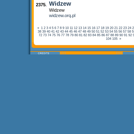
Widzew
2375
.
Widzew
widzew.orq.pl
«
1
2
3
4
5
6
7
8
9
10
11
12
13
14
15
16
17
18
19
20
21
22
23
24
2
38
39
40
41
42
43
44
45
46
47
48
49
50
51
52
53
54
55
56
57
58
5
72
73
74
75
76
77
78
79
80
81
82
83
84
85
86
87
88
89
90
91
92
104
105
»