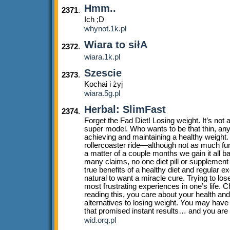
Hmm..
2371
.
Ich ;D
whynot.1k.pl
Wiara to siłA
2372
.
wiara.1k.pl
Szescie
2373
.
Kochai i żyj
wiara.5g.pl
Herbal: SlimFast
2374
.
Forget the Fad Diet! Losing weight. It’s not
super model. Who wants to be that thin, any
achieving and maintaining a healthy weight.
rollercoaster ride—although not as much fu
a matter of a couple months we gain it all b
many claims, no one diet pill or supplement
true benefits of a healthy diet and regular ex
natural to want a miracle cure. Trying to lo
most frustrating experiences in one’s life. C
reading this, you care about your health and 
alternatives to losing weight. You may have
that promised instant results… and you are st
wid.orq.pl