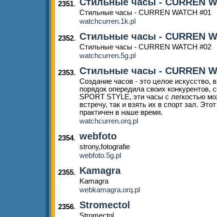
Стильные часы - CURREN W
2351
.
Стильные часы - CURREN WATCH #01
watchcurren.1k.pl
Стильные часы - CURREN W
2352
.
Стильные часы - CURREN WATCH #02
watchcurren.5g.pl
Стильные часы - CURREN W
2353
.
Создание часов - это целое искусство,
порядок опередила своих конкурентов,
SPORT STYLE, эти часы с легкостью мо
встречу, так и взять их в спорт зал. Это
практичен в наше время.
watchcurren.orq.pl
webfoto
2354
.
strony,fotografie
webfoto.5g.pl
Kamagra
2355
.
Kamagra
webkamagra.orq.pl
Stromectol
2356
.
Stromectol