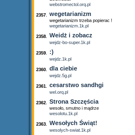
webstromectol.orq.pl
wegetarianizm
2357
.
wegetarianizm trzeba popierac !
wegetarianizm.1k.pl
Weidż i zobacz
2358
.
wejdz-bo-super.1k.pl
:)
2359
.
wejdz.1k.pl
dla ciebie
2360
.
wejdz.5g.pl
cesarstwo sandhgi
2361
.
wel.orq.pl
Strona Szczęścia
2362
.
wesoło, smutno i mądrze
wesolotu.1k.pl
Wesołych Świąt!
2363
.
wesolych-swiat.1k.pl