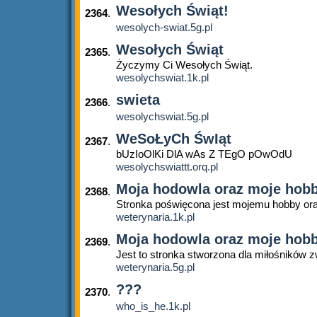
Wesołych Świąt!
2364
.
wesolych-swiat.5g.pl
Wesołych Świąt
2365
.
Życzymy Ci Wesołych Świąt.
wesolychswiat.1k.pl
swieta
2366
.
wesolychswiat.5g.pl
WeSoŁyCh ŚwIąt
2367
.
bUzIoOlKi DlA wAs Z TEgO pOwOdU
wesolychswiattt.orq.pl
Moja hodowla oraz moje ho
2368
.
Stronka poświęcona jest mojemu hobby o
weterynaria.1k.pl
Moja hodowla oraz moje ho
2369
.
Jest to stronka stworzona dla miłośników z
weterynaria.5g.pl
???
2370
.
who_is_he.1k.pl